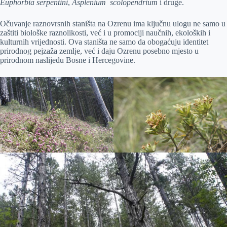
Euphorbia serpentini
,
Asplenium scolopendrium
i druge.
Očuvanje raznovrsnih staništa na Ozrenu ima ključnu ulogu ne samo u
zaštiti biološke raznolikosti, već i u promociji naučnih, ekoloških i
kulturnih vrijednosti. Ova staništa ne samo da obogaćuju identitet
prirodnog pejzaža zemlje, već i daju Ozrenu posebno mjesto u
prirodnom naslijeđu Bosne i Hercegovine.