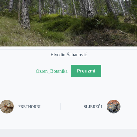
Elvedin Šabanović
Preuzmi
Ozren_Botanika
PRETHODNI
SLJEDEĆI