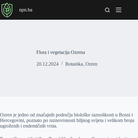
P
npn.ba
r
e
s
k
o
č
i
n
Flora i vegetacija Ozrena
a
s
20.12.2024
Botanika
,
Ozren
a
d
r
ž
a
j
Ozren je jedno od značajnih područja biološke raznolikosti u Bosni i
Hercegovini, poznato po raznovrsnosti biljnog svijeta i velikom broju
ugroženih i endemičnih vrsta.