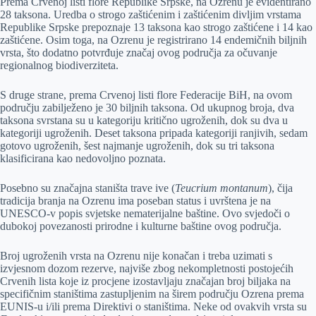
Prema Crvenoj listi flore Republike Srpske, na Ozrenu je evidentirano
28 taksona. Uredba o strogo zaštićenim i zaštićenim divljim vrstama
Republike Srpske prepoznaje 13 taksona kao strogo zaštićene i 14 kao
zaštićene. Osim toga, na Ozrenu je registrirano 14 endemičnih biljnih
vrsta, što dodatno potvrđuje značaj ovog područja za očuvanje
regionalnog biodiverziteta.
S druge strane, prema Crvenoj listi flore Federacije BiH, na ovom
području zabilježeno je 30 biljnih taksona. Od ukupnog broja, dva
taksona svrstana su u kategoriju kritično ugroženih, dok su dva u
kategoriji ugroženih. Deset taksona pripada kategoriji ranjivih, sedam
gotovo ugroženih, šest najmanje ugroženih, dok su tri taksona
klasificirana kao nedovoljno poznata.
Posebno su značajna staništa trave ive (
Teucrium montanum
), čija
tradicija branja na Ozrenu ima poseban status i uvrštena je na
UNESCO-v popis svjetske nematerijalne baštine. Ovo svjedoči o
dubokoj povezanosti prirodne i kulturne baštine ovog područja.
Broj ugroženih vrsta na Ozrenu nije konačan i treba uzimati s
izvjesnom dozom rezerve, najviše zbog nekompletnosti postojećih
Crvenih lista koje iz procjene izostavljaju značajan broj biljaka na
specifičnim staništima zastupljenim na širem području Ozrena prema
EUNIS-u i/ili prema Direktivi o staništima. Neke od ovakvih vrsta su