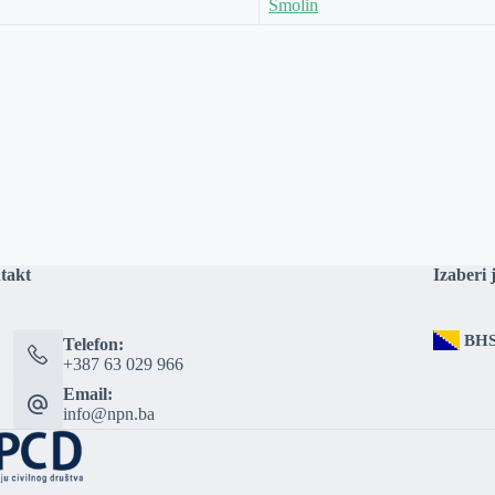
Smolin
takt
Izaberi 
BH
Telefon:
+387 63 029 966
Email:
info@npn.ba