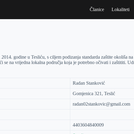
Članice
Lokaliteti
2014. godine u Tesliću, s ciljem podizanja standarda zaštite okoliša na
ći se na vrijedna lokalna područja koja je potrebno očivati i zaštititi.
Radan Stanković
Gomjenica 321, Teslić
radan02stankovic@gmail.com
4403604840009