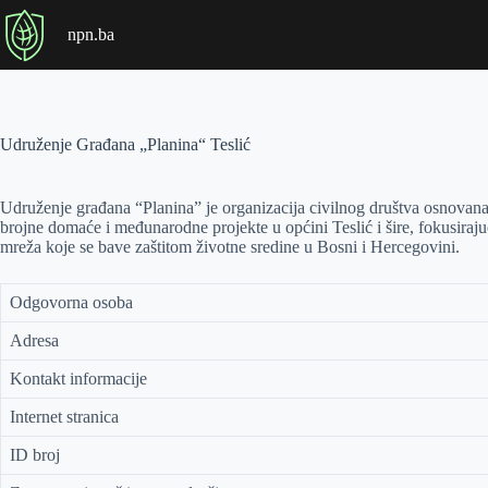
P
npn.ba
r
e
s
k
o
č
Udruženje Građana „Planina“ Teslić
i
n
a
Udruženje građana “Planina” je organizacija civilnog društva osnovana 
s
brojne domaće i međunarodne projekte u općini Teslić i šire, fokusiraju
a
mreža koje se bave zaštitom životne sredine u Bosni i Hercegovini.
d
r
ž
Odgovorna osoba
a
j
Adresa
Kontakt informacije
Internet stranica
ID broj