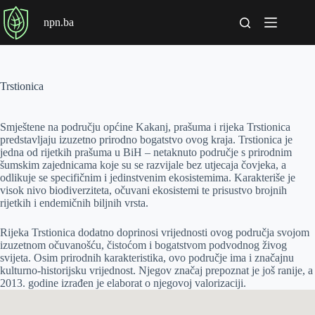
P
npn.ba
r
e
s
k
o
Trstionica
č
i
n
Smještene na području općine Kakanj, prašuma i rijeka Trstionica
a
predstavljaju izuzetno prirodno bogatstvo ovog kraja. Trstionica je
s
jedna od rijetkih prašuma u BiH – netaknuto područje s prirodnim
a
šumskim zajednicama koje su se razvijale bez utjecaja čovjeka, a
d
odlikuje se specifičnim i jedinstvenim ekosistemima. Karakteriše je
r
visok nivo biodiverziteta, očuvani ekosistemi te prisustvo brojnih
ž
rijetkih i endemičnih biljnih vrsta.
a
j
Rijeka Trstionica dodatno doprinosi vrijednosti ovog područja svojom
izuzetnom očuvanošću, čistoćom i bogatstvom podvodnog živog
svijeta. Osim prirodnih karakteristika, ovo područje ima i značajnu
kulturno-historijsku vrijednost. Njegov značaj prepoznat je još ranije, a
2013. godine izrađen je elaborat o njegovoj valorizaciji.