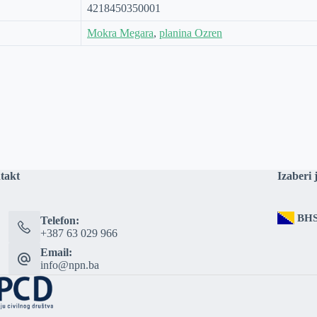
4218450350001
Mokra Megara
,
planina Ozren
takt
Izaberi 
BH
Telefon:
+387 63 029 966
Email:
info@npn.ba