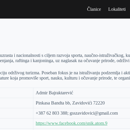
Članice
Lokaliteti
zrasta i nacionalnosti s ciljem razvoja sporta, naučno-istraživačkog, ku
penjanja, raftinga i kanjoninga, uz naglasak na očuvanje prirode, održivi
iju održivog turizma. Poseban fokus je na istraživanju podzemlja i akti
ture koja promoviše sport, nauku, kulturu i očuvanje prirode, te organiz
Admir Bajraktarević
Pinkasa Bandta bb, Zavidovići 72220
+387 62 803 388; gsszavidovici@gmail.com
https://www.facebook.com/snik.atom.9