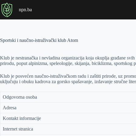
P
npn.ba
r
e
s
k
o
č
Sportski i naučno-istraživački klub Atom
i
n
a
Klub je nestranačka i nevladina organizacija koja okuplja građane svih u
s
prirodu, poput alpinizma, speleologije, skijanja, biciklizma, sportskog 
a
d
Klub je posvećen naučno-istraživačkom radu i zaštiti prirode, uz promoc
r
uključuju i obuku kadrova za gorsko spašavanje, izdavanje stručne litera
ž
a
j
Odgovorna osoba
Adresa
Kontakt informacije
Internet stranica