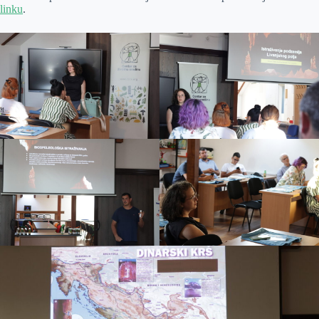
linku
.