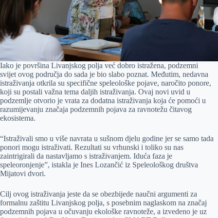
Iako je površina Livanjskog polja već dobro istražena, podzemni
svijet ovog područja do sada je bio slabo poznat. Međutim, nedavna
istraživanja otkrila su specifične speleološke pojave, naročito ponore,
koji su postali važna tema daljih istraživanja. Ovaj novi uvid u
podzemlje otvorio je vrata za dodatna istraživanja koja će pomoći u
razumijevanju značaja podzemnih pojava za ravnotežu čitavog
ekosistema.
“Istraživali smo u više navrata u sušnom djelu godine jer se samo tada
ponori mogu istraživati. Rezultati su vrhunski i toliko su nas
zaintrigirali da nastavljamo s istraživanjem. Iduća faza je
speleoronjenje”, istakla je Ines Lozančić iz Speleološkog društva
Mijatovi dvori.
Cilj ovog istraživanja jeste da se obezbijede naučni argumenti za
formalnu zaštitu Livanjskog polja, s posebnim naglaskom na značaj
podzemnih pojava u očuvanju ekološke ravnoteže, a izvedeno je uz