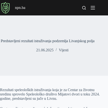
P
npn.ba
r
e
s
k
o
č
i
n
Predstavljeni rezultati istraživanja podzemlja Livanjskog polja
a
s
21.06.2025
Vijesti
a
d
r
ž
a
j
Rezultati speleoloških istraživanja koja je za Centar za životnu
sredinu sprovelo Speleološko društvo Mijatovi dvori u toku 2024.
godine, predstavljeni su juče u Livnu.