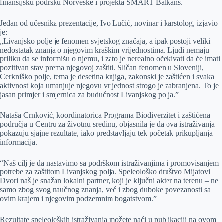
finansijsku podršku Norveške i projekta SMART Balkans.
Jedan od učesnika prezentacije, Ivo Lučić, novinar i karstolog, izjavio
je:
„Livanjsko polje je fenomen svjetskog značaja, a ipak postoji veliki
nedostatak znanja o njegovim kraškim vrijednostima. Ljudi nemaju
priliku da se informišu o njemu, i zato je nerealno očekivati da će imati
pozitivan stav prema njegovoj zaštiti. Sličan fenomen u Sloveniji,
Cerkniško polje, tema je desetina knjiga, zakonski je zaštićen i svaka
aktivnost koja umanjuje njegovu vrijednost strogo je zabranjena. To je
jasan primjer i smjernica za budućnost Livanjskog polja.”
Nataša Crnković, koordinatorica Programa Biodiverzitet i zaštićena
područja u Centru za životnu sredinu, objasnila je da ova istraživanja
pokazuju sjajne rezultate, iako predstavljaju tek početak prikupljanja
informacija.
“Naš cilj je da nastavimo sa podrškom istraživanjima i promovisanjem
potrebe za zaštitom Livanjskog polja. Speleološko društvo Mijatovi
Dvori naš je snažan lokalni partner, koji je ključni akter na terenu – ne
samo zbog svog naučnog znanja, već i zbog duboke povezanosti sa
ovim krajem i njegovim podzemnim bogatstvom.”
Rezultate speleoloških istraživanja možete naći u publikaciji na ovom