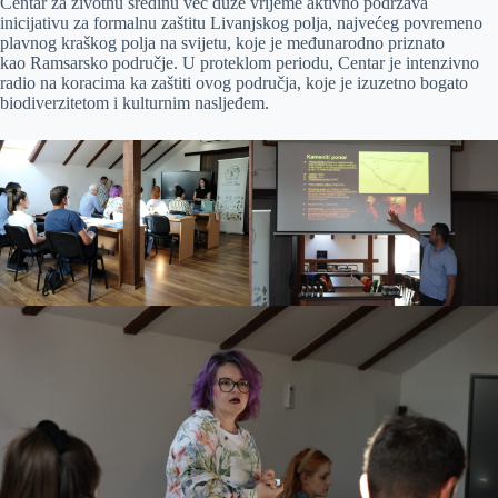
Centar za životnu sredinu već duže vrijeme aktivno podržava
inicijativu za formalnu zaštitu Livanjskog polja, najvećeg povremeno
plavnog kraškog polja na svijetu, koje je međunarodno priznato
kao Ramsarsko područje. U proteklom periodu, Centar je intenzivno
radio na koracima ka zaštiti ovog područja, koje je izuzetno bogato
biodiverzitetom i kulturnim nasljeđem.