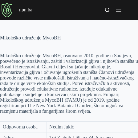
P
npn.ba
r
e
s
k
o
Mikološko udruženje MycoBH
č
i
n
Mikološko udruženje MycoBH, osnovano 2010. godine u Sarajevu,
a
posvećeno je istraživanju, zaštiti i valorizaciji gljiva i njihovih staništa u
s
Bosni i Hercegovini. Glavni ciljevi su jačanje mikologije,
a
inventarizacija gljiva i očuvanje ugroženih staništa Članovi udruženja
d
provode različite vrste mikoloških istraživanja i naučno-istraživačkog
r
rada te druge vrste ekoloških studija. Pored istraživačkih aktivnosti,
ž
udruženje provodi edukativne radionice, izrađuje edukativne
a
publikacije i sudjeluje u konzervacijskim projektima. Fungarij
j
Mikološkog udruženja MycoBH (FAMU) je od 2019. godine
registriran pri The New York Botanical Garden, što omogućava
razmjenu materijala s fungarijima širom svijeta.
Odgovorna osoba
Nedim Jukić
Adresa
Trg Zlatnih Ljiljana 34, Sarajevo