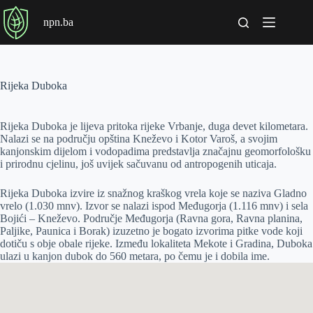
P
npn.ba
r
e
s
k
o
Rijeka Duboka
č
i
n
Rijeka Duboka je lijeva pritoka rijeke Vrbanje, duga devet kilometara.
a
Nalazi se na području opština Kneževo i Kotor Varoš, a svojim
s
kanjonskim dijelom i vodopadima predstavlja značajnu geomorfološku
a
i prirodnu cjelinu, još uvijek sačuvanu od antropogenih uticaja.
d
r
ž
Rijeka Duboka izvire iz snažnog kraškog vrela koje se naziva Gladno
a
vrelo (1.030 mnv). Izvor se nalazi ispod Međugorja (1.116 mnv) i sela
j
Bojići – Kneževo. Područje Međugorja (Ravna gora, Ravna planina,
Paljike, Paunica i Borak) izuzetno je bogato izvorima pitke vode koji
dotiču s obje obale rijeke. Između lokaliteta Mekote i Gradina, Duboka
ulazi u kanjon dubok do 560 metara, po čemu je i dobila ime.