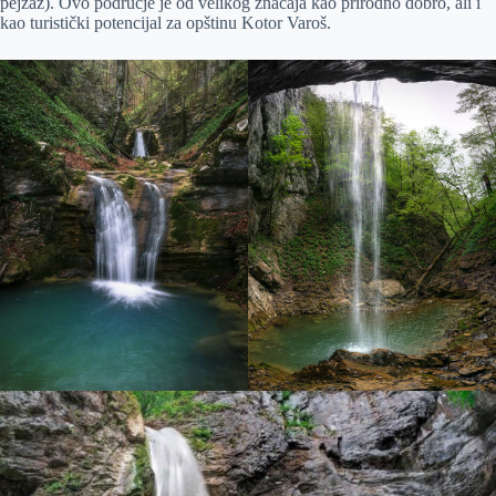
pejzaž). Ovo područje je od velikog značaja kao prirodno dobro, ali i
kao turistički potencijal za opštinu Kotor Varoš.