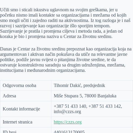
Učili smo i sticali iskustva uglavnom na svojim greškama, jer u
početku nismo imali kontakte sa organizacijama i mrežama od kojih
smo mogli učiti i zajedno raditi na aktivnostima. Iz tog razloga je i naš
razvoj i sazrijevanje kao organizacije išlo sporijim tempom.
Sazrijevanje je pratila i promjena ciljeva i metoda rada, a jedan od
koraka je bio i promjena naziva u Centar za životnu sredinu.
Danas je Centar za životnu sredinu prepoznat kao organizacija koja na
argumentovan i aktivan način pokušava da utiče na relevantne javne
politike, podiže javnu svijest o pitanjima životne sredine, te da
ostvaruje konstruktivnu saradnju sa drugim udruženjima, mrežama,
institucijama i međunarodnim organizacijama.
Odgovorna osoba
Tihomir Dakić, predsjednik
Adresa
Miše Stupara 5, 78000 Banjaluka
+387 51 433 140, +387 51 433 142,
Kontakt informacije
info@czzs.org
Internet stranica
https://czzs.org
ID broj
4401613170005