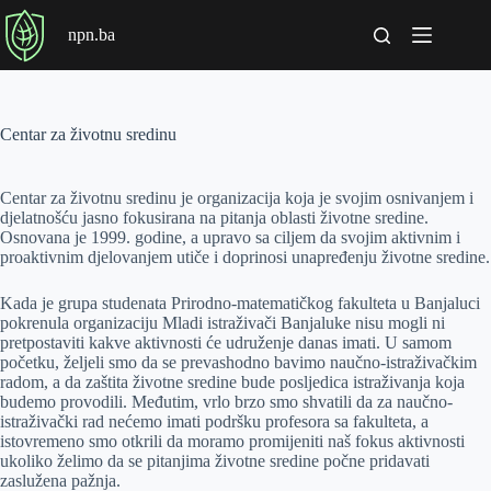
P
npn.ba
r
e
s
k
o
Centar za životnu sredinu
č
i
n
Centar za životnu sredinu je organizacija koja je svojim osnivanjem i
a
djelatnošću jasno fokusirana na pitanja oblasti životne sredine.
s
Osnovana je 1999. godine, a upravo sa ciljem da svojim aktivnim i
a
proaktivnim djelovanjem utiče i doprinosi unapređenju životne sredine.
d
r
ž
Kada je grupa studenata Prirodno-matematičkog fakulteta u Banjaluci
a
pokrenula organizaciju Mladi istraživači Banjaluke nisu mogli ni
j
pretpostaviti kakve aktivnosti će udruženje danas imati. U samom
početku, željeli smo da se prevashodno bavimo naučno-istraživačkim
radom, a da zaštita životne sredine bude posljedica istraživanja koja
budemo provodili. Međutim, vrlo brzo smo shvatili da za naučno-
istraživački rad nećemo imati podršku profesora sa fakulteta, a
istovremeno smo otkrili da moramo promijeniti naš fokus aktivnosti
ukoliko želimo da se pitanjima životne sredine počne pridavati
zaslužena pažnja.